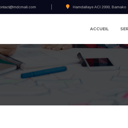
ontact@mdcmali.com
Hamdallaye ACI 2000, Bamako
ACCUEIL
SE