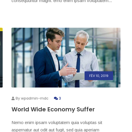
consequuntur magni. emo enim ipsam voluptatem...
FÉV 10, 2019
By
wpadmin-mdc
3
World Wide Economy Suffer
Nemo enim ipsam voluptatem quia voluptas sit
aspernatur aut odit aut fugit, sed quia aperiam