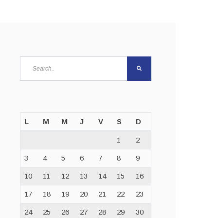
L
M
M
J
V
S
D
1
2
3
4
5
6
7
8
9
10
11
12
13
14
15
16
17
18
19
20
21
22
23
24
25
26
27
28
29
30