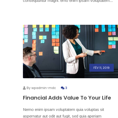
consequuntur magni. emo enim ipsam voluptatem...
FÉV 11, 2019
By
wpadmin-mdc
3
Financial Adds Value To Your Life
Nemo enim ipsam voluptatem quia voluptas sit
aspernatur aut odit aut fugit, sed quia aperiam